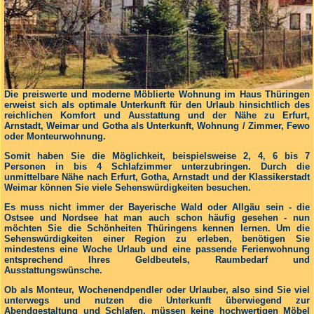
Die preiswerte und moderne Möblierte Wohnung im Haus Thüringen
erweist sich als optimale Unterkunft für den Urlaub hinsichtlich des
reichlichen Komfort und Ausstattung und der Nähe zu Erfurt,
Arnstadt, Weimar und Gotha als Unterkunft, Wohnung / Zimmer, Fewo
oder Monteurwohnung.
Somit haben Sie die Möglichkeit, beispielsweise 2, 4, 6 bis 7
Personen in bis 4 Schlafzimmer unterzubringen. Durch die
unmittelbare Nähe nach Erfurt, Gotha, Arnstadt und der Klassikerstadt
Weimar können Sie viele Sehenswürdigkeiten besuchen.
Es muss nicht immer der Bayerische Wald oder Allgäu sein - die
Ostsee und Nordsee hat man auch schon häufig gesehen - nun
möchten Sie die Schönheiten Thüringens kennen lernen. Um die
Sehenswürdigkeiten einer Region zu erleben, benötigen Sie
mindestens eine Woche Urlaub und eine passende Ferienwohnung
entsprechend Ihres Geldbeutels, Raumbedarf und
Ausstattungswünsche.
Ob als Monteur, Wochenendpendler oder Urlauber, also sind Sie viel
unterwegs und nutzen die Unterkunft überwiegend zur
Abendgestaltung und Schlafen, müssen keine hochwertigen
Möbel