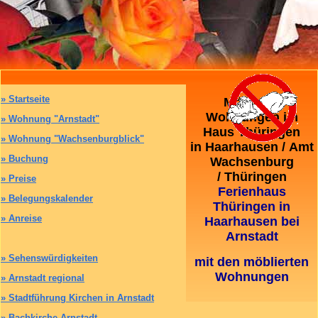
»
Startseite
Möblierte
Wohnungen im
»
Wohnung "Arnstadt"
Haus Thüringen
»
Wohnung "Wachsenburgblick"
in Haarhausen / Amt
»
Buchung
Wachsenburg
/ Thüringen
»
Preise
Ferienhaus
»
Belegungskalender
Thüringen in
»
Anreise
Haarhausen bei
Arnstadt
»
Sehenswürdigkeiten
mit den möblierten
Wohnungen
»
Arnstadt regional
»
Stadtführung Kirchen in Arnstadt
»
Bachkirche Arnstadt