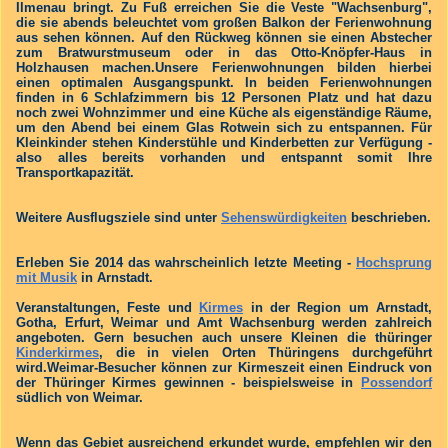
Ilmenau bringt. Zu Fuß erreichen Sie die Veste "Wachsenburg",
die sie abends beleuchtet vom großen Balkon der Ferienwohnung
aus sehen können. Auf den Rückweg können sie einen Abstecher
zum Bratwurstmuseum oder in das Otto-Knöpfer-Haus in
Holzhausen machen.Unsere Ferienwohnungen bilden hierbei
einen optimalen Ausgangspunkt. In beiden Ferienwohnungen
finden in 6 Schlafzimmern bis 12 Personen Platz und hat dazu
noch zwei Wohnzimmer und eine Küche als eigenständige Räume,
um den Abend bei einem Glas Rotwein sich zu entspannen. Für
Kleinkinder stehen Kinderstühle und Kinderbetten zur Verfügung -
also alles bereits vorhanden und entspannt somit Ihre
Transportkapazität.
Weitere Ausflugsziele sind unter
Sehenswürdigkeiten
beschrieben.
Erleben Sie 2014 das wahrscheinlich letzte Meeting -
Hochsprung
mit Musik
in Arnstadt.
Veranstaltungen, Feste und
Kirmes
in der Region um Arnstadt,
Gotha, Erfurt, Weimar und Amt Wachsenburg werden zahlreich
angeboten. Gern besuchen auch unsere Kleinen die thüringer
Kinderkirmes
, die in vielen Orten Thüringens durchgeführt
wird.Weimar-Besucher können zur Kirmeszeit einen Eindruck von
der Thüringer Kirmes gewinnen - beispielsweise in
Possendorf
südlich von Weimar.
Wenn das Gebiet ausreichend erkundet wurde, empfehlen wir den