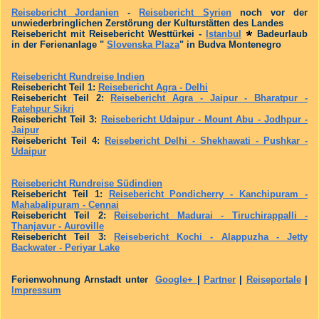
Reisebericht Jordanien
-
Reisebericht Syrien
noch vor der
unwiederbringlichen Zerstörung der Kulturstätten des Landes
Reisebericht mit Reisebericht Westtürkei -
Istanbul
Badeurlaub
in der Ferienanlage "
Slovenska Plaza
" in Budva Montenegro
Reisebericht Rundreise Indien
Reisebericht Teil 1:
Reisebericht Agra - Delhi
Reisebericht Teil 2:
Reisebericht Agra - Jaipur - Bharatpur -
Fatehpur Sikri
Reisebericht Teil 3:
Reisebericht Udaipur - Mount Abu - Jodhpur -
Jaipur
Reisebericht Teil 4:
Reisebericht Delhi - Shekhawati - Pushkar -
Udaipur
Reisebericht Rundreise Südindien
Reisebericht Teil 1:
Reisebericht Pondicherry - Kanchipuram -
Mahabalipuram - Cennai
Reisebericht Teil 2:
Reisebericht Madurai - Tiruchirappalli -
Thanjavur - Auroville
Reisebericht Teil 3:
Reisebericht Kochi - Alappuzha - Jetty
Backwater - Periyar Lake
Ferienwohnung Arnstadt unter
Google+
|
Partner
|
Reiseportale
|
Impressum