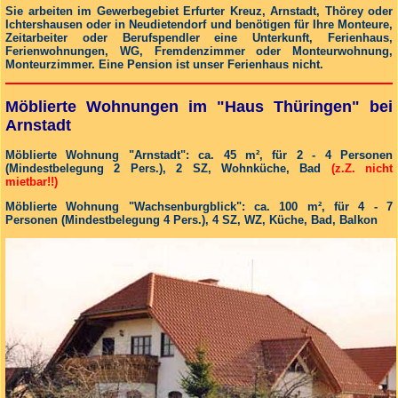
Sie arbeiten im Gewerbegebiet Erfurter Kreuz, Arnstadt, Thörey oder
Ichtershausen oder in Neudietendorf und benötigen für Ihre Monteure,
Zeitarbeiter oder Berufspendler eine Unterkunft, Ferienhaus,
Ferienwohnungen, WG, Fremdenzimmer oder Monteurwohnung,
Monteurzimmer. Eine Pension ist unser Ferienhaus nicht.
Möblierte Wohnungen im "Haus Thüringen" bei
Arnstadt
Möblierte Wohnung "Arnstadt": ca. 45 m², für 2 - 4 Personen
(Mindestbelegung 2 Pers.), 2 SZ, Wohnküche, Bad
(z.Z. nicht
mietbar!!)
Möblierte Wohnung "Wachsenburgblick": ca. 100 m², für 4 - 7
Personen (Mindestbelegung 4 Pers.), 4 SZ, WZ, Küche, Bad, Balkon