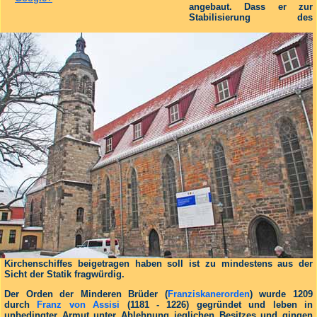
angebaut. Dass er zur
Stabilisierung des
Kirchenschiffes beigetragen haben soll ist zu mindestens aus der
Sicht der Statik fragwürdig.
Der Orden der Minderen Brüder (
Franziskanerorden
) wurde 1209
durch
Franz von Assisi
(1181 - 1226) gegründet und leben in
unbedingter Armut unter Ablehnung jeglichen Besitzes und gingen