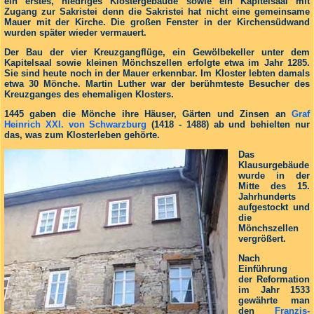
ein erstes, nied­riges Klostergebäude sowie ein Kapitelsaal mit
Zugang zur Sakristei denn die Sakristei hat nicht eine gemeinsame
Mauer mit der Kirche. Die großen Fenster in der Kirchensüdwand
wurden später wieder vermauert.
Der Bau der vier Kreuzgangflüge, ein Gewölbekeller unter dem
Kapitelsaal sowie kleinen Mönchszellen erfolgte etwa im Jahr 1285.
Sie sind heute noch in der Mauer erkennbar. Im Kloster lebten damals
etwa 30 Mönche. Martin Luther war der berühmteste Besucher des
Kreuzganges des ehemaligen Klosters.
1445 gaben die Mönche ihre Häuser, Gärten und Zinsen an
Graf
Heinrich XXI. von Schwarzburg
(1418 - 1488) ab und behielten nur
das, was zum Klosterleben gehörte.
Das
Klausurgebäude
wurde in der
Mitte des 15.
Jahr­hunderts
aufgestockt und
die
Mönchszellen
vergrö­ßert.
Nach
Einführung
der Re­formation
im Jahr 1533
gewährte man
den
Franzis­