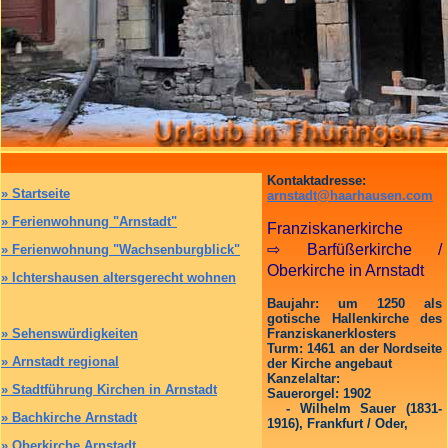
Kontaktadresse:
»
Startseite
arnstadt@haarhausen.com
»
Ferienwohnung "Arnstadt"
Franziskanerkirche
⇨ Barfüßerkirche /
»
Ferienwohnung "Wachsenburgblick"
Oberkirche in Arnstadt
»
Ichtershausen altersgerecht wohnen
Baujahr: um 1250 als
gotische Hallenkirche des
»
Sehenswürdigkeiten
Franziskanerklosters
Turm: 1461 an der Nordseite
»
Arnstadt regional
der Kirche angebaut
Kanzelaltar:
»
Stadtführung Kirchen in Arnstadt
Sauerorgel: 1902
- Wilhelm Sauer (1831-
»
Bachkirche Arnstadt
1916), Frankfurt / Oder,
»
Oberkirche Arnstadt