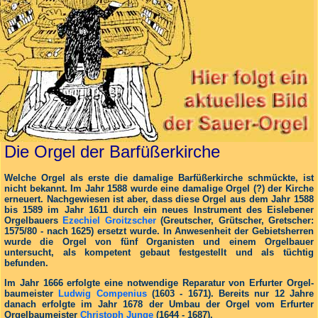
Die Orgel der Barfüßerkirche
Welche Orgel als erste die damalige Barfüßerkirche schmückte, ist
nicht bekannt. Im Jahr 1588 wurde eine damalige Orgel (?) der Kirche
erneuert. Nachgewiesen ist aber, dass diese Orgel aus dem Jahr 1588
bis 1589 im Jahr 1611 durch ein neues Instrument des Eislebener
Orgelbauers
Ezechiel Groitzscher
(Greutscher, Grütscher, Gretscher:
1575/80 - nach 1625) ersetzt wurde. In Anwesenheit der Gebietsherren
wurde die Orgel von fünf Organisten und einem Orgelbauer
untersucht, als kompetent gebaut festgestellt und als tüchtig
befunden.
Im Jahr 1666 erfolgte eine notwendige Reparatur von Erfurter Orgel­
baumeister
Ludwig Compenius
(1603 - 1671). Bereits nur 12 Jahre
danach erfolgte im Jahr 1678 der Umbau der Orgel vom Erfurter
Orgelbaumeister
Christoph Junge
(1644 - 1687).