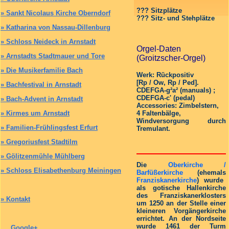
??? Sitzplätze
»
Sankt Nicolaus Kirche Oberndorf
??? Sitz- und Stehplätze
»
Katharina von Nassau-Dillenburg
»
Schloss Neideck in Arnstadt
Orgel-Daten
»
Arnstadts Stadtmauer und Tore
(Groitzscher-Orgel)
»
Die Musikerfamilie Bach
Werk: Rückpositiv
[Rp / Ow, Rp / Ped].
»
Bachfestival in Arnstadt
CDEFGA-g²a² (manuals) ;
CDEFGA-c' (pedal)
»
Bach-Advent in Arnstadt
Accessories: Zimbelstern,
4 Faltenbälge,
»
Kirmes um Arnstadt
Windversorgung durch
»
Familien-Frühlingsfest Erfurt
Tremulant.
»
Gregoriusfest Stadtilm
»
Gölitzenmühle Mühlberg
Die
Oberkirche /
»
Schloss Elisabethenburg Meiningen
Barfüßerkirche
(ehemals
Franziskanerkirche
) wurde
als gotische Hallenkirche
des Franziskanerklosters
»
Kontakt
um 1250 an der Stelle einer
kleineren Vorgängerkirche
errichtet. An der Nordseite
wurde 1461 der Turm
Google+