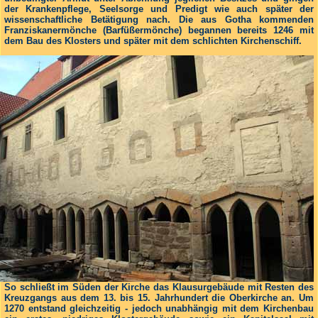
der Krankenpflege, Seelsorge und Predigt wie auch später der
wissenschaftliche Betätigung nach. Die aus Gotha kommenden
Franziskanermönche (Barfüßermönche) begannen bereits 1246 mit
dem Bau des Klosters und später mit dem schlichten Kirchenschiff.
So schließt im Süden der Kirche das Klausurgebäude mit Resten des
Kreuz­gangs aus dem 13. bis 15. Jahrhun­dert die Oberkirche an. Um
1270 entstand gleichzeitig - jedoch unabhängig mit dem Kirchenbau