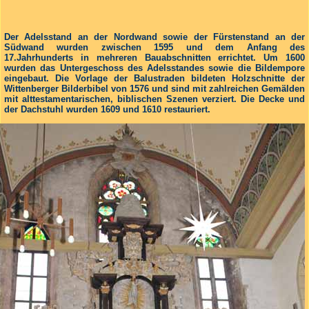
Der Adelsstand an der Nordwand sowie der Fürstenstand an der
Südwand wurden zwischen 1595 und dem Anfang des
17.Jahrhunderts in mehreren Bauabschnitten errichtet. Um 1600
wurden das Untergeschoss des Adelsstandes sowie die Bildempore
eingebaut. Die Vorlage der Balustraden bildeten Holzschnitte der
Wittenberger Bilderbibel von 1576 und sind mit zahlreichen Gemälden
mit alttestamentarischen, biblischen Szenen verziert. Die Decke und
der Dachstuhl wurden 1609 und 1610 restauriert.