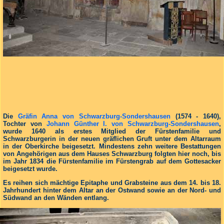
Die
Gräfin Anna von Schwarzburg-Sondershausen
(1574 - 1640),
Tochter von
Johann Günther I. von Schwarzburg-Sondershausen
,
wurde 1640 als erstes Mitglied der Fürstenfamilie und
Schwarzburgerin in der neuen gräflichen Gruft unter dem Altarraum
in der Oberkirche beigesetzt. Mindestens zehn weitere Bestattungen
von Angehörigen aus dem Hauses Schwarzburg folgten hier noch, bis
im Jahr 1834 die Fürstenfamilie im Fürstengrab auf dem Gottesacker
beigesetzt wurde.
Es reihen sich mächtige Epitaphe und Grabsteine aus dem 14. bis 18.
Jahrhundert hinter dem Altar an der Ostwand sowie an der Nord- und
Südwand an den Wänden entlang.