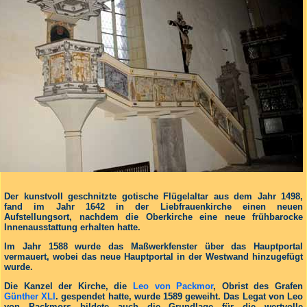
Der kunstvoll geschnitzte gotische Flügelaltar aus dem Jahr 1498,
fand im Jahr 1642 in der Liebfrauenkirche einen neuen
Aufstellungsort, nachdem die Oberkirche eine neue frühbarocke
Innenausstattung erhalten hatte.
Im Jahr 1588 wurde das Maßwerkfenster über das Hauptportal
vermauert, wobei das neue Hauptportal in der Westwand hinzugefügt
wurde.
Die Kanzel der Kirche, die
Leo von Packmor
, Obrist des Grafen
Günther XLI
. gespendet hatte, wurde 1589 geweiht. Das Legat von Leo
von Packmors bildete auch die Grundlage für die wertvolle