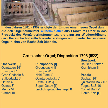
In den Jahren 1901 - 1902 erfolgte der Einbau einer neuen Orgel durch
die den Orgelbaumeister
Wilhelm Sauer
aus Frankfurt / Oder in das
Prospekt des Vorgängerinstrumentes, die dann zur Wiedereröffnung
der Oberkirche hoffentlich wieder erklingen wird. Leider hat an dieser
Orgel nichts von Bachs Zeit überlebt.
Groitzscher-Orgel; Disposition 1708 (II/22)
Brustwerk
Oberwerk [II]
Rückpositiv [I]
Rausch Pfeiffen
Quintaden 16'
Grobgedackt 8'
Krumbhorn 8'
Principal 8'
Principal 4'
Grob Gedackt 8'
Hohl Flöte 4'
Pedale
Stillgedackt 8'
Quinta gedackt 3'
Subbaß 16'
Octav 4'
Sexta [1 3/5']
Quintaden Baß 16'
Quinta 3'
Super Octav [I']
Fagott Baß 16'
Mixtur VI
Lieblich gedacktes regal 8'
Cornet Baß 2'
Cimbal III
Flöten Baß [I']