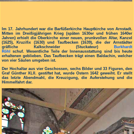
Im 17. Jahrhundert war die Barfüßerkirche Hauptkirche von Arnstadt.
Mitten im Dreißigjährigen Krieg (späten 1630er und frühen 1640er
Jahren) erhielt die Oberkirche einer neuen, prunkvollen Altar, Kanzel
(1625), Kruzifix (1630) und Taufbecken (1639), die der Arnstädter
gräfliche Kalkschneider (Stuckateur)
Burkhardt
Röhl
schuf. Wesentliche Teile der Innenausstattung sind bis heute
erhaltenen geblieben. Das Taufbecken trägt einen Baldachin, welcher
von vier Säulen umgeben ist.
Der Hochaltar aus vier Geschossen, sechs Bilder und 33 Figuren, den
Graf Günther XLII. gestiftet hat, wurde Ostern 1642 geweiht. Er stellt
das letzte Abendmahl, die Kreuzigung, die Auferstehung und die
Himmelfahrt dar.