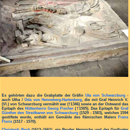
Es gehörten dazu die Grabplatte der Gräfin
Uta von Schwarzburg
-
auch Utha /
Oda von Henneberg-Hartenberg
, die mit Graf Heinrich V.
(VI.) von Schwarzburg vermählt war (†1346) sowie an der Ostwand das
Epitaph des
Hüttenherrn Georg Fischer
(†1505). Das Epitaph für
Graf
Günther den Streitbaren von Schwarzburg
(1529 - 1583), welches 1594
gestiftete wurde, enthält ein Gemälde des flämischen Malers
Frans
Floris
(1517 - 1570).
Christoph Bach
(1613–1661), ein Bruder Heinrichs und der Großvater