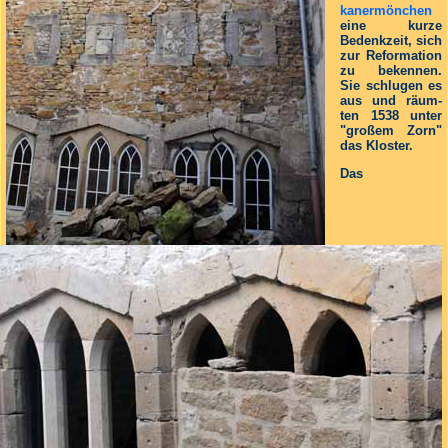
kanermönchen
eine kurze
Bedenkzeit, sich
zur Re­formation
zu bekennen.
Sie schlugen es
aus und räum­
ten 1538 unter
"großem Zorn"
das Kloster.
Das