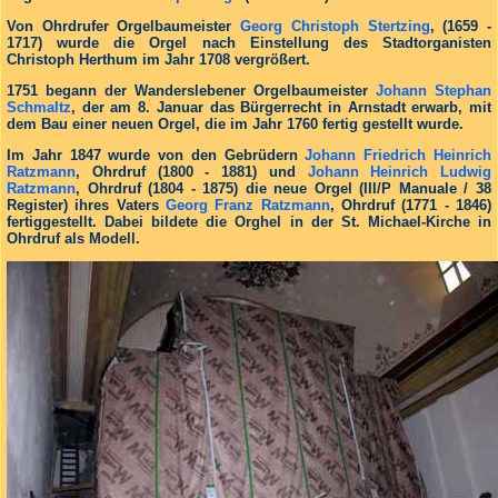
Von Ohrdrufer Orgelbaumeister
Georg Christoph Stertzing
, (1659 -
1717) wurde die Orgel nach Einstellung des Stadtorganisten
Christoph Herthum im Jahr 1708 vergrößert.
1751 begann der Wanderslebener Orgelbaumeister
Johann Stephan
Schmaltz
, der am 8. Januar das Bürgerrecht in Arnstadt erwarb, mit
dem Bau einer neuen Orgel, die im Jahr 1760 fertig gestellt wurde.
Im Jahr 1847 wurde von den Gebrüdern
Johann Friedrich Heinrich
Ratzmann
, Ohrdruf (1800 - 1881) und
Johann Heinrich Ludwig
Ratzmann
, Ohrdruf (1804 - 1875) die neue Orgel (III/P Manuale / 38
Register) ihres Vaters
Georg Franz Ratzmann
, Ohrdruf (1771 - 1846)
fertiggestellt. Dabei bildete die Orghel in der St. Michael-Kirche in
Ohrdruf als Modell.