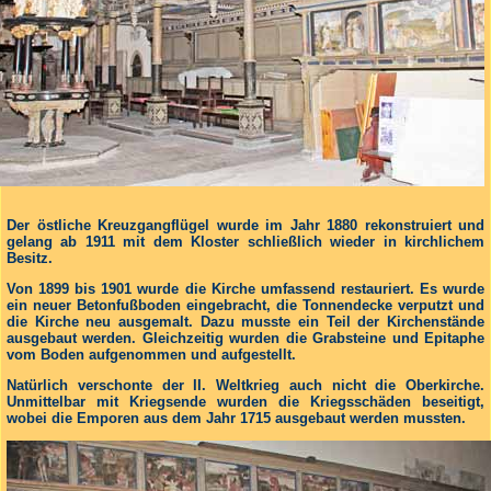
Der östliche Kreuzgangflügel wurde im Jahr 1880 rekonstruiert und
gelang ab 1911 mit dem Kloster schließlich wieder in kirchlichem
Besitz.
Von 1899 bis 1901 wurde die Kirche umfassend restauriert. Es wurde
ein neuer Betonfußboden eingebracht, die Tonnendecke verputzt und
die Kirche neu ausgemalt. Dazu musste ein Teil der Kirchenstände
ausgebaut werden. Gleichzeitig wurden die Grabsteine und Epitaphe
vom Boden aufgenommen und aufgestellt.
Natürlich verschonte der II. Weltkrieg auch nicht die Oberkirche.
Unmittelbar mit Kriegsende wurden die Kriegsschäden beseitigt,
wobei die Emporen aus dem Jahr 1715 ausgebaut werden mussten.